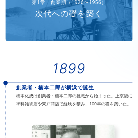
第1章 創業期（1926〜1956）
次代への礎を築く
1899
創業者・楠本二郎が横浜で誕生
楠本化成は創業者・楠本二郎の挑戦から始まった。上京後に
塗料雑貨店や東戸商店で経験を積み、100年の礎を築いた。